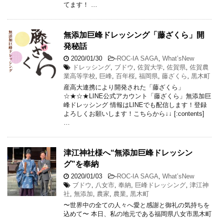
てます！ …
無添加巨峰ドレッシング「藤ざくら」開
発秘話
2020/01/30
-
ROC-IA SAGA
,
What’sNew
ドレッシング
,
ブドウ
,
佐賀大学
,
佐賀県
,
佐賀農
業高等学校
,
巨峰
,
百年桜
,
福岡県
,
藤ざくら
,
黒木町
産高大連携により開発された「藤ざくら」
☆★☆★LINE公式アカウント「藤ざくら」無添加巨
峰ドレッシング 情報はLINEでも配信します！登録
よろしくお願いします！こちらから↓↓ [:contents]
…
津江神社様へ“無添加巨峰ドレッシン
グ”を奉納
2020/01/03
-
ROC-IA SAGA
,
What’sNew
ブドウ
,
八女市
,
奉納
,
巨峰ドレッシング
,
津江神
社
,
無添加
,
農家
,
農業
,
黒木町
〜世界中の全ての人々へ愛と感謝と御礼の気持ちを
込めて〜 本日、私の地元である福岡県八女市黒木町