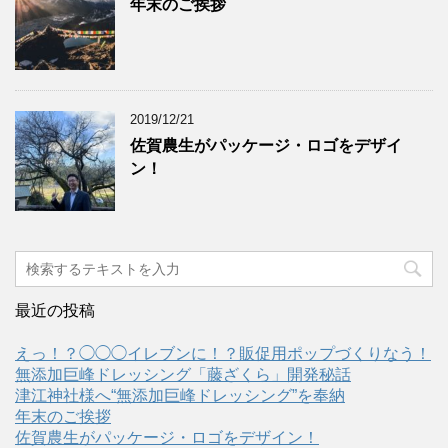
年末のご挨拶
2019/12/21
佐賀農生がパッケージ・ロゴをデザイ
ン！
最近の投稿
えっ！？◯◯◯イレブンに！？販促用ポップづくりなう！
無添加巨峰ドレッシング「藤ざくら」開発秘話
津江神社様へ“無添加巨峰ドレッシング”を奉納
年末のご挨拶
佐賀農生がパッケージ・ロゴをデザイン！