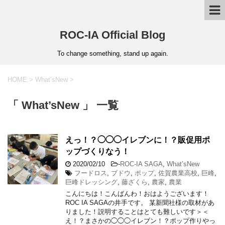
ROC-IA Official Blog
To change something, stand up again.
HOME
>
What’sNew
>
「 What’sNew 」 一覧
えっ！？◯◯◯イレブンに！？販促用ポ
ップづくりなう！
2020/02/10
-
ROC-IA SAGA
,
What’sNew
フードロス
,
ブドウ
,
ポップ
,
佐賀農業高校
,
巨峰
,
巨峰ドレッシング
,
藤ざくら
,
農家
,
農業
こんにちは！こんばんわ！おはようございます！
ROC IA SAGAの井手です。 某新聞社様の取材があ
りました！説明することはとても難しいです＞＜
え！？まさかの◯◯◯イレブン！？ポップ作りやっ