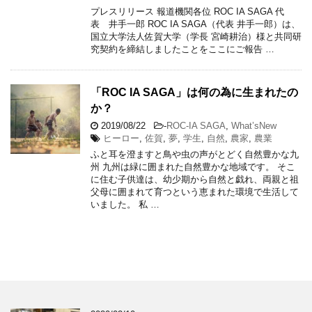
プレスリリース 報道機関各位 ROC IA SAGA 代
表 井手一郎 ROC IA SAGA（代表 井手一郎）は、
国立大学法人佐賀大学（学長 宮崎耕治）様と共同研
究契約を締結しましたことをここにご報告 …
「ROC IA SAGA」は何の為に生まれたの
か？
2019/08/22
-
ROC-IA SAGA
,
What’sNew
ヒーロー
,
佐賀
,
夢
,
学生
,
自然
,
農家
,
農業
ふと耳を澄ますと鳥や虫の声がとどく自然豊かな九
州 九州は緑に囲まれた自然豊かな地域です。 そこ
に住む子供達は、幼少期から自然と戯れ、両親と祖
父母に囲まれて育つという恵まれた環境で生活して
いました。 私 …