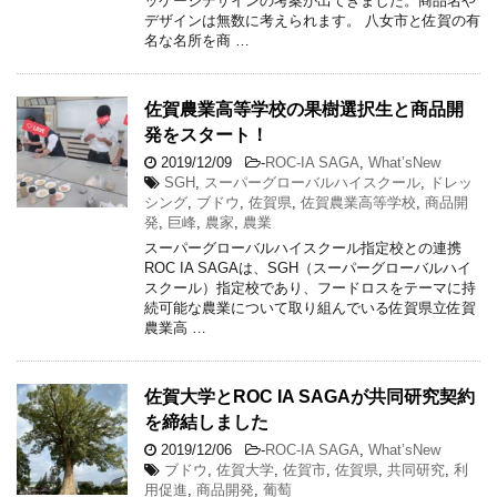
ッケージデザインの考案が出てきました。商品名や
デザインは無数に考えられます。 八女市と佐賀の有
名な名所を商 …
佐賀農業高等学校の果樹選択生と商品開
発をスタート！
2019/12/09
-
ROC-IA SAGA
,
What’sNew
SGH
,
スーパーグローバルハイスクール
,
ドレッ
シング
,
ブドウ
,
佐賀県
,
佐賀農業高等学校
,
商品開
発
,
巨峰
,
農家
,
農業
スーパーグローバルハイスクール指定校との連携
ROC IA SAGAは、SGH（スーパーグローバルハイ
スクール）指定校であり、フードロスをテーマに持
続可能な農業について取り組んでいる佐賀県立佐賀
農業高 …
佐賀大学とROC IA SAGAが共同研究契約
を締結しました
2019/12/06
-
ROC-IA SAGA
,
What’sNew
ブドウ
,
佐賀大学
,
佐賀市
,
佐賀県
,
共同研究
,
利
用促進
,
商品開発
,
葡萄