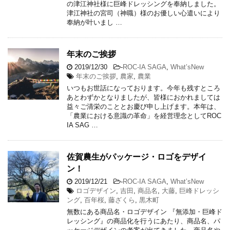
の津江神社様に巨峰ドレッシングを奉納しました。
津江神社の宮司（神職）様のお優しい心遣いにより
奉納が叶いまし …
年末のご挨拶
2019/12/30
-
ROC-IA SAGA
,
What’sNew
年末のご挨拶
,
農家
,
農業
いつもお世話になっております。今年も残すところ
あとわずかとなりましたが、皆様におかれましては
益々ご清栄のこととお慶び申し上げます。本年は、
「農業における意識の革命」を経営理念としてROC
IA SAG …
佐賀農生がパッケージ・ロゴをデザイ
ン！
2019/12/21
-
ROC-IA SAGA
,
What’sNew
ロゴデザイン
,
吉田
,
商品名
,
大藤
,
巨峰ドレッシ
ング
,
百年桜
,
藤ざくら
,
黒木町
無数にある商品名・ロゴデザイン 『無添加・巨峰ド
レッシング』の商品化を行うにあたり、商品名、パ